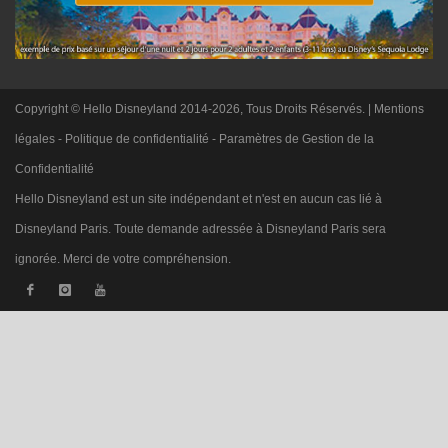
Copyright © Hello Disneyland 2014-2026, Tous Droits Réservés. |
Mentions
légales
-
Politique de confidentialité
-
Paramètres de Gestion de la
Confidentialité
Hello Disneyland est un site indépendant et n'est en aucun cas lié à
Disneyland Paris. Toute demande adressée à Disneyland Paris sera
ignorée. Merci de votre compréhension.