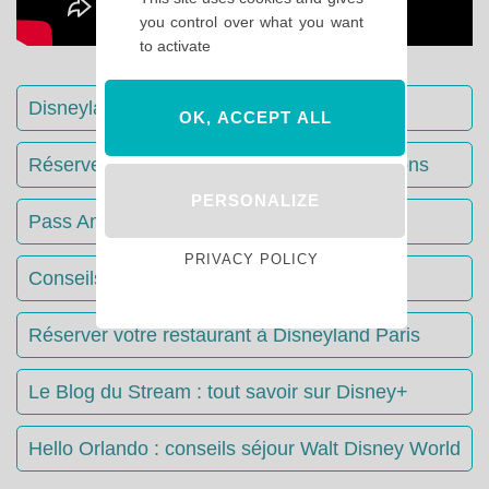
you control over what you want
to activate
Disneyland Paris : Le guide complet
OK, ACCEPT ALL
Réserver votre séjour : toutes les informations
PERSONALIZE
Pass Annuels Disney : informations
PRIVACY POLICY
Conseils & Astuces Disneyland Paris
Réserver votre restaurant à Disneyland Paris
Le Blog du Stream : tout savoir sur Disney+
Hello Orlando : conseils séjour Walt Disney World