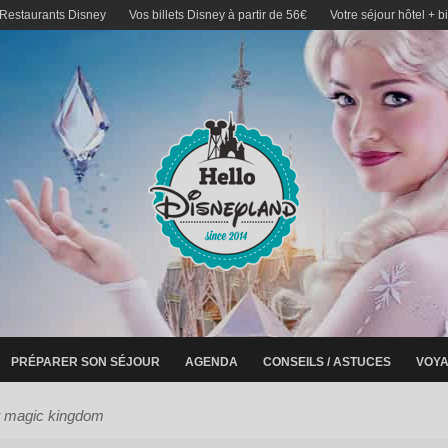
 Restaurants Disney
Vos billets Disney à partir de 56€
Votre séjour hôtel + b
PRÉPARER SON SÉJOUR
AGENDA
CONSEILS / ASTUCES
VOYA
nt magic kingdom