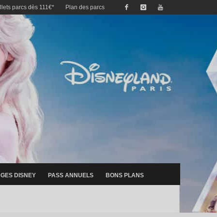
illets parcs dès 111€*
Plan des parcs
GES DISNEY
PASS ANNUELS
BONS PLANS