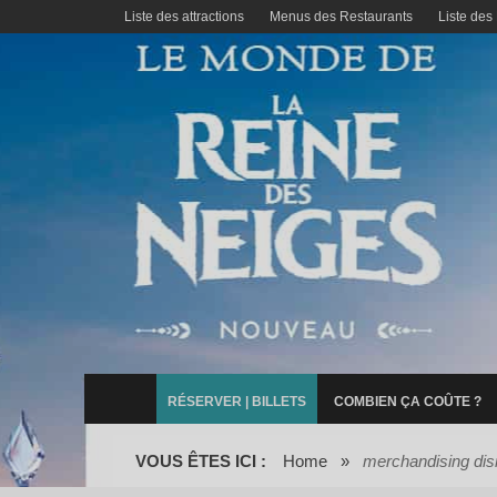
Liste des attractions
Menus des Restaurants
Liste des
RÉSERVER | BILLETS
COMBIEN ÇA COÛTE ?
VOUS ÊTES ICI :
Home
»
merchandising dis