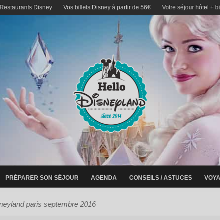
 Restaurants Disney
Vos billets Disney à partir de 56€
Votre séjour hôtel + b
PRÉPARER SON SÉJOUR
AGENDA
CONSEILS / ASTUCES
VOYA
neyland paris septembre 2016