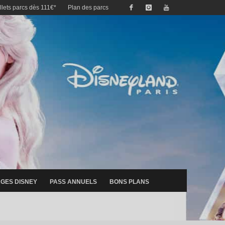
illets parcs dès 111€*
Plan des parcs
GES DISNEY
PASS ANNUELS
BONS PLANS