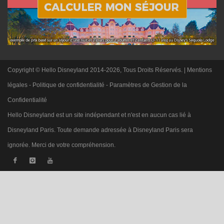
Copyright © Hello Disneyland 2014-2026, Tous Droits Réservés. |
Mentions
légales
-
Politique de confidentialité
-
Paramètres de Gestion de la
Confidentialité
Hello Disneyland est un site indépendant et n'est en aucun cas lié à
Disneyland Paris. Toute demande adressée à Disneyland Paris sera
ignorée. Merci de votre compréhension.