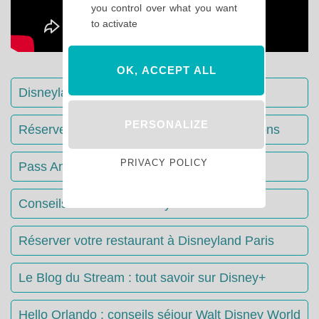
you control over what you want
to activate
OK, ACCEPT ALL
Disneyland Paris : Le guide complet
PERSONALIZE
Réserver votre séjour : toutes les informations
PRIVACY POLICY
Pass Annuels Disney : informations
Conseils & Astuces Disneyland Paris
Réserver votre restaurant à Disneyland Paris
Le Blog du Stream : tout savoir sur Disney+
Hello Orlando : conseils séjour Walt Disney World