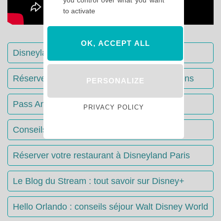
to activate
OK, ACCEPT ALL
Disneyland Paris : Le guide complet
Réserver votre séjour : toutes les informations
PERSONALIZE
Pass Annuels Disney : informations
PRIVACY POLICY
Conseils & Astuces Disneyland Paris
Réserver votre restaurant à Disneyland Paris
Le Blog du Stream : tout savoir sur Disney+
Hello Orlando : conseils séjour Walt Disney World