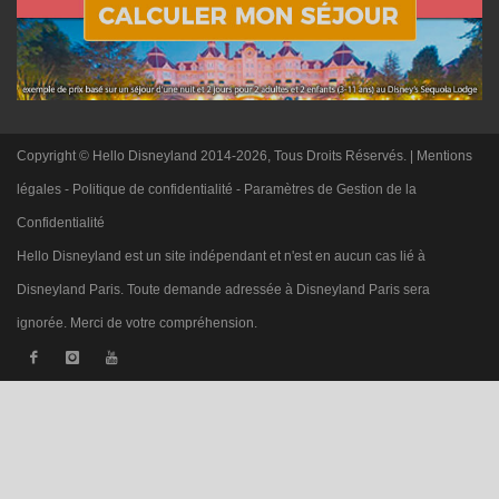
Copyright © Hello Disneyland 2014-2026, Tous Droits Réservés. |
Mentions
légales
-
Politique de confidentialité
-
Paramètres de Gestion de la
Confidentialité
Hello Disneyland est un site indépendant et n'est en aucun cas lié à
Disneyland Paris. Toute demande adressée à Disneyland Paris sera
ignorée. Merci de votre compréhension.