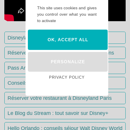
This site uses cookies and gives
you control over what you want
to activate
Disneyland Paris : Le guide complet
OK, ACCEPT ALL
Réserver votre séjour : toutes les informations
PERSONALIZE
Pass Annuels Disney : informations
PRIVACY POLICY
Conseils & Astuces Disneyland Paris
Réserver votre restaurant à Disneyland Paris
Le Blog du Stream : tout savoir sur Disney+
Hello Orlando : conseils séjour Walt Disney World