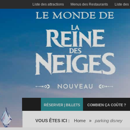
Liste des attractions
Menus des Restaurants
Liste des
RÉSERVER | BILLETS
COMBIEN ÇA COÛTE ?
VOUS ÊTES ICI :
Home
»
parking disney