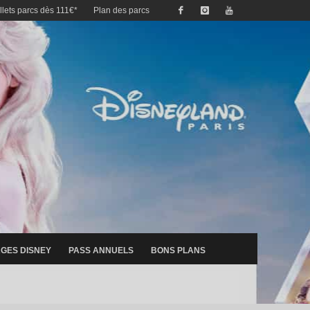
illets parcs dès 111€*
Plan des parcs
GES DISNEY
PASS ANNUELS
BONS PLANS