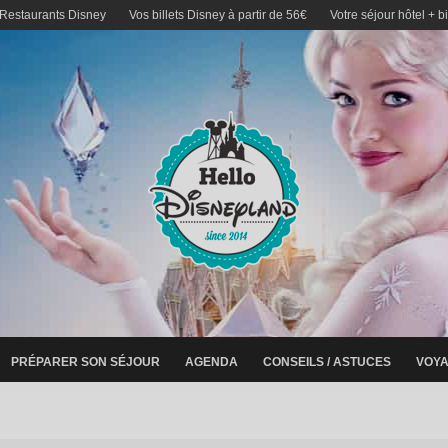
 Restaurants Disney
Vos billets Disney à partir de 56€
Votre séjour hôtel + b
PRÉPARER SON SÉJOUR
AGENDA
CONSEILS / ASTUCES
VOYA