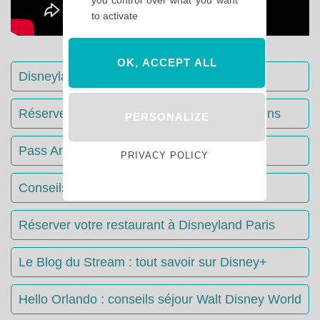
to activate
OK, ACCEPT ALL
Disneyland Paris : Le guide complet
Réserver votre séjour : toutes les informations
PERSONALIZE
Pass Annuels Disney : informations
PRIVACY POLICY
Conseils & Astuces Disneyland Paris
Réserver votre restaurant à Disneyland Paris
Le Blog du Stream : tout savoir sur Disney+
Hello Orlando : conseils séjour Walt Disney World