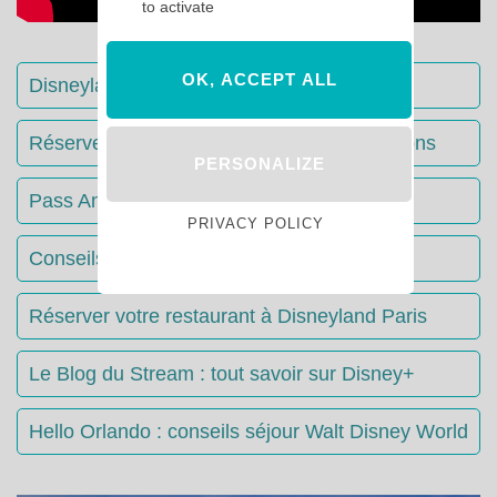
to activate
OK, ACCEPT ALL
Disneyland Paris : Le guide complet
Réserver votre séjour : toutes les informations
PERSONALIZE
Pass Annuels Disney : informations
PRIVACY POLICY
Conseils & Astuces Disneyland Paris
Réserver votre restaurant à Disneyland Paris
Le Blog du Stream : tout savoir sur Disney+
Hello Orlando : conseils séjour Walt Disney World