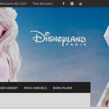
illets parcs dès 111€*
Plan des parcs
GES DISNEY
PASS ANNUELS
BONS PLANS