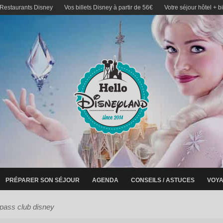
 Restaurants Disney
Vos billets Disney à partir de 56€
Votre séjour hôtel + b
PRÉPARER SON SÉJOUR
AGENDA
CONSEILS / ASTUCES
VOYA
mpass club disney