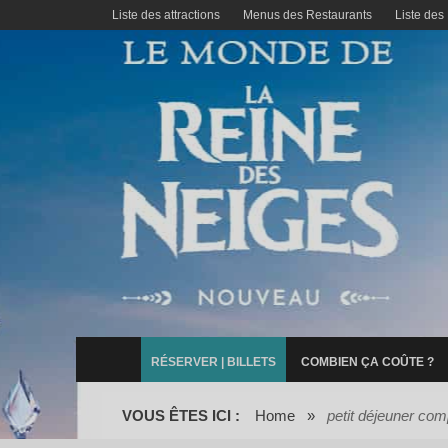
Liste des attractions
Menus des Restaurants
Liste des
RÉSERVER | BILLETS
COMBIEN ÇA COÛTE ?
VOUS ÊTES ICI :
Home
»
petit déjeuner co