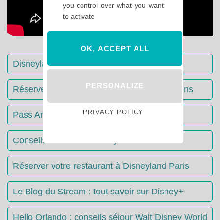
you control over what you want
to activate
OK, ACCEPT ALL
Disneyland Paris : Le guide complet
PERSONALIZE
Réserver votre séjour : toutes les informations
PRIVACY POLICY
Pass Annuels Disney : informations
Conseils & Astuces Disneyland Paris
Réserver votre restaurant à Disneyland Paris
Le Blog du Stream : tout savoir sur Disney+
Hello Orlando : conseils séjour Walt Disney World