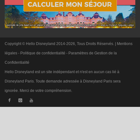
Copyright © Hello Disneyland 2014-2026, Tous Droits Réservés. |
Mentions
légales
-
Politique de confidentialité
-
Paramètres de Gestion de la
Confidentialité
Hello Disneyland est un site indépendant et n'est en aucun cas lié à
Disneyland Paris. Toute demande adressée à Disneyland Paris sera
ignorée. Merci de votre compréhension.