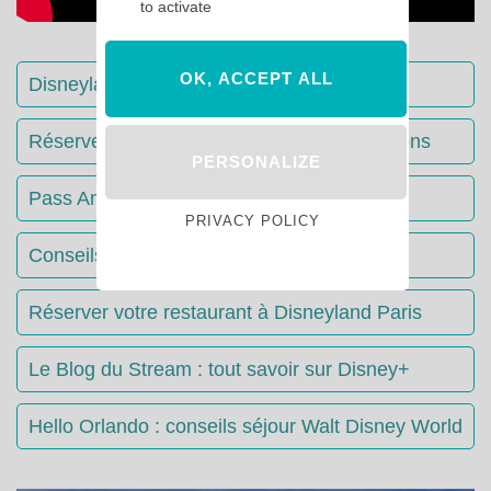
to activate
OK, ACCEPT ALL
Disneyland Paris : Le guide complet
Réserver votre séjour : toutes les informations
PERSONALIZE
Pass Annuels Disney : informations
PRIVACY POLICY
Conseils & Astuces Disneyland Paris
Réserver votre restaurant à Disneyland Paris
Le Blog du Stream : tout savoir sur Disney+
Hello Orlando : conseils séjour Walt Disney World