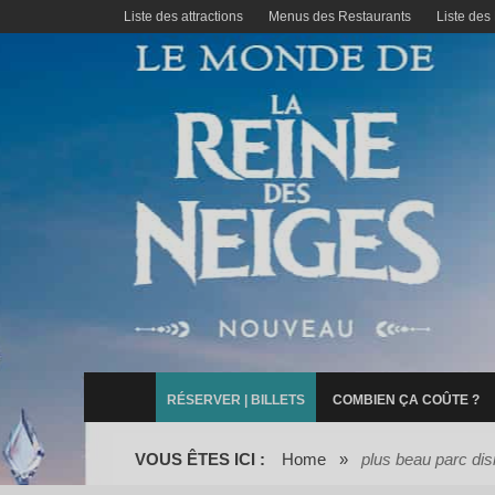
Liste des attractions
Menus des Restaurants
Liste des
RÉSERVER | BILLETS
COMBIEN ÇA COÛTE ?
VOUS ÊTES ICI :
Home
»
plus beau parc di