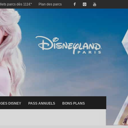
illets parcs dès 111€*
Plan des parcs
GES DISNEY
PASS ANNUELS
BONS PLANS