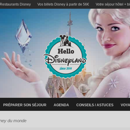
 Restaurants Disney
Vos billets Disney à partir de 56€
Votre séjour hôtel + b
PRÉPARER SON SÉJOUR
AGENDA
CONSEILS / ASTUCES
VOYA
sney du monde