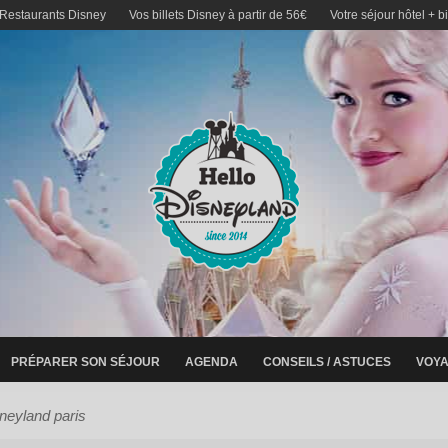
 Restaurants Disney
Vos billets Disney à partir de 56€
Votre séjour hôtel + b
PRÉPARER SON SÉJOUR
AGENDA
CONSEILS / ASTUCES
VOYA
sneyland paris