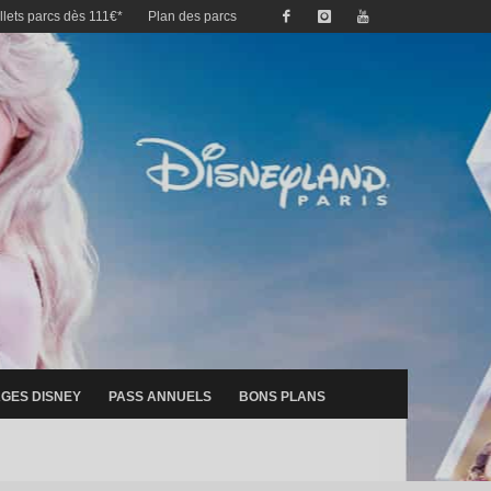
illets parcs dès 111€*
Plan des parcs
GES DISNEY
PASS ANNUELS
BONS PLANS