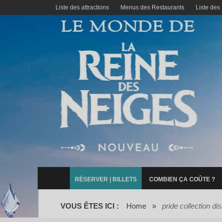
Liste des attractions
Menus des Restaurants
Liste des
RÉSERVER | BILLETS
COMBIEN ÇA COÛTE ?
VOUS ÊTES ICI :
Home
»
pride collection di