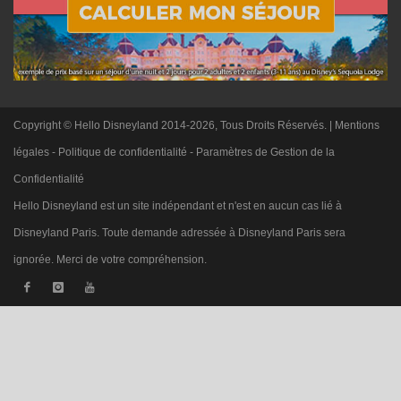
Copyright © Hello Disneyland 2014-2026, Tous Droits Réservés. |
Mentions
légales
-
Politique de confidentialité
-
Paramètres de Gestion de la
Confidentialité
Hello Disneyland est un site indépendant et n'est en aucun cas lié à
Disneyland Paris. Toute demande adressée à Disneyland Paris sera
ignorée. Merci de votre compréhension.