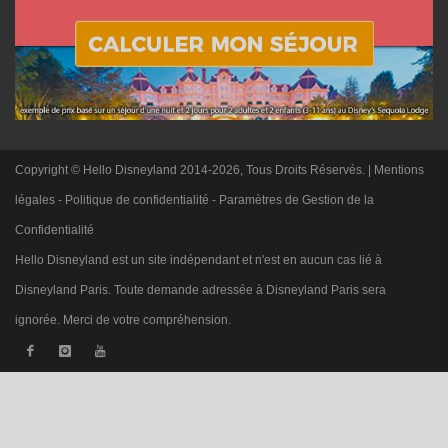
Copyright © Hello Disneyland 2014-2026, Tous Droits Réservés. |
Mentions
légales
-
Politique de confidentialité
-
Paramètres de Gestion de la
Confidentialité
Hello Disneyland est un site indépendant et n'est en aucun cas lié à
Disneyland Paris. Toute demande adressée à Disneyland Paris sera
ignorée. Merci de votre compréhension.