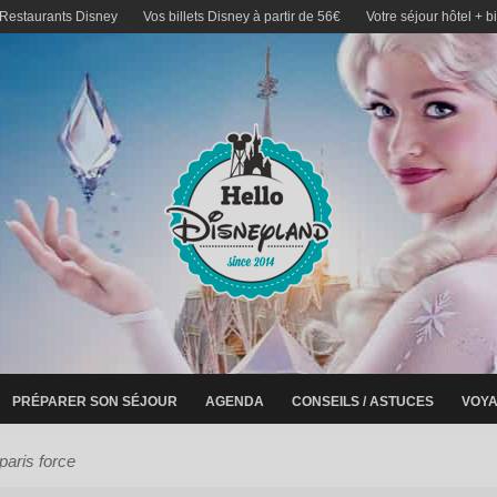
 Restaurants Disney
Vos billets Disney à partir de 56€
Votre séjour hôtel + b
PRÉPARER SON SÉJOUR
AGENDA
CONSEILS / ASTUCES
VOYA
paris force