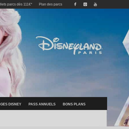
illets parcs dès 111€*
Plan des parcs
GES DISNEY
PASS ANNUELS
BONS PLANS