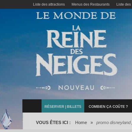
Liste des attractions
Menus des Restaurants
Liste des
RÉSERVER | BILLETS
COMBIEN ÇA COÛTE ?
VOUS ÊTES ICI :
Home
»
promo disneyland 