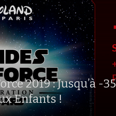
orce 2019 : Jusqu’à -3
ux Enfants !