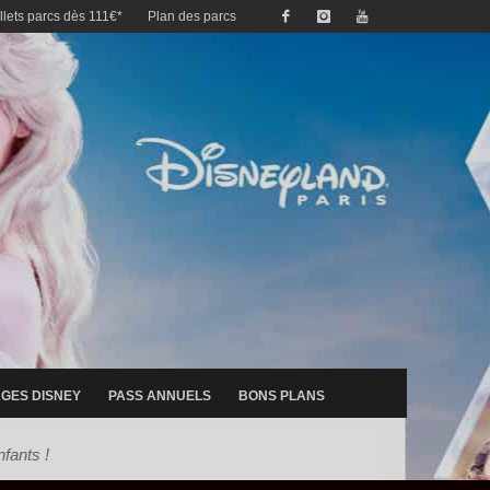
illets parcs dès 111€*
Plan des parcs
GES DISNEY
PASS ANNUELS
BONS PLANS
fants !