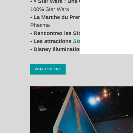
•
« Star Wars : Une Galaxie Lointaine, Tr
100% Star Wars
•
La Marche du Premier Ordre
, le défil
Phasma
•
Rencontrez les Stormtroopers, Dark V
•
Les attractions
Star Wars Hyperspace 
•
Disney Illuminations
VOIR L’OFFRE