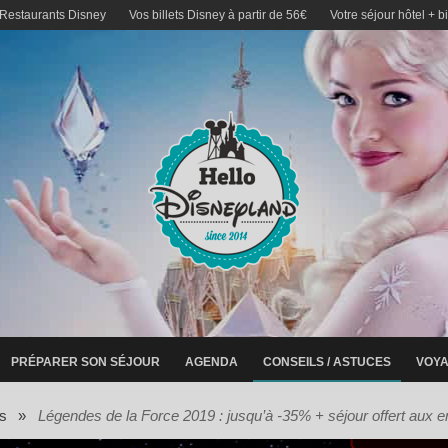
 Restaurants Disney
Vos billets Disney à partir de 56€
Votre séjour hôtel + b
PRÉPARER SON SÉJOUR
AGENDA
CONSEILS / ASTUCES
VOYA
s
»
Légendes de la Force 2019 : jusqu’à -35% + séjour offert aux en