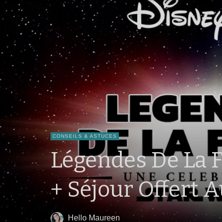
CONSEILS & ASTUCES
Légendes De La F
+ Séjour Offert A
Hello Maureen