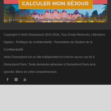
Copyright © Hello Disneyland 2014-2026, Tous Droits Réservés. |
Mentions
légales
-
Politique de confidentialité
-
Paramètres de Gestion de la
Confidentialité
Hello Disneyland est un site indépendant et n'est en aucun cas lié à
Disneyland Paris. Toute demande adressée à Disneyland Paris sera
ignorée. Merci de votre compréhension.