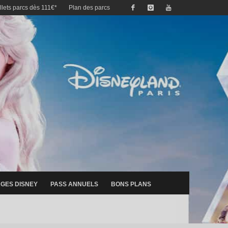
illets parcs dès 111€*
Plan des parcs
GES DISNEY
PASS ANNUELS
BONS PLANS