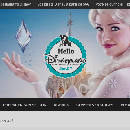
 Restaurants Disney
Vos billets Disney à partir de 56€
Votre séjour hôtel + b
PRÉPARER SON SÉJOUR
AGENDA
CONSEILS / ASTUCES
VOYA
neyland