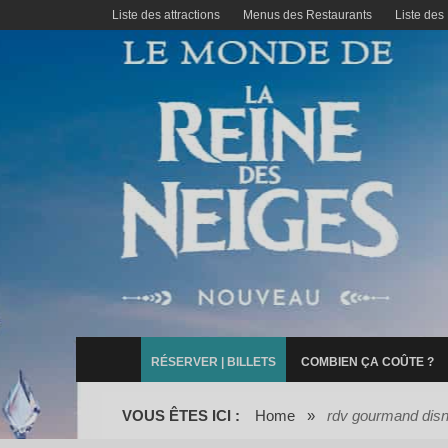
Liste des attractions
Menus des Restaurants
Liste des
RÉSERVER | BILLETS
COMBIEN ÇA COÛTE ?
VOUS ÊTES ICI :
Home
»
rdv gourmand dis