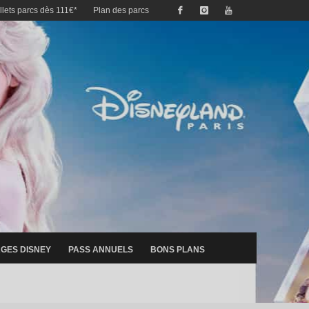
illets parcs dès 111€*
Plan des parcs
GES DISNEY
PASS ANNUELS
BONS PLANS