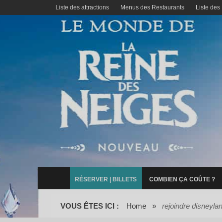
Liste des attractions
Menus des Restaurants
Liste des
RÉSERVER | BILLETS
COMBIEN ÇA COÛTE ?
VOUS ÊTES ICI :
Home
»
rejoindre disneylan