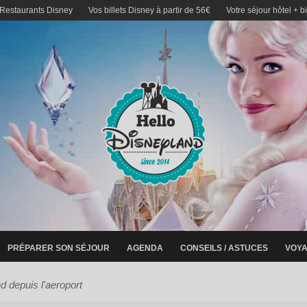
 Restaurants Disney
Vos billets Disney à partir de 56€
Votre séjour hôtel + b
PRÉPARER SON SÉJOUR
AGENDA
CONSEILS / ASTUCES
VOYA
d depuis l'aeroport