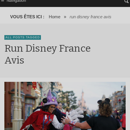
Navigation
VOUS ÊTES ICI :
Home
»
run disney france avis
ALL POSTS TAGGED
Run Disney France
Avis