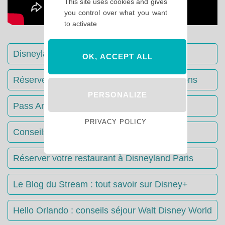
This site uses cookies and gives
you control over what you want
to activate
Disneyland Paris : Le guide complet
OK, ACCEPT ALL
Réserver votre séjour : toutes les informations
PERSONALIZE
Pass Annuels Disney : informations
PRIVACY POLICY
Conseils & Astuces Disneyland Paris
Réserver votre restaurant à Disneyland Paris
Le Blog du Stream : tout savoir sur Disney+
Hello Orlando : conseils séjour Walt Disney World