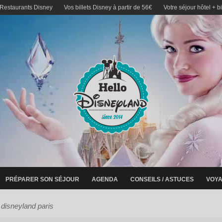
 Restaurants Disney
Vos billets Disney à partir de 56€
Votre séjour hôtel + b
PRÉPARER SON SÉJOUR
AGENDA
CONSEILS / ASTUCES
VOYA
disneyland paris