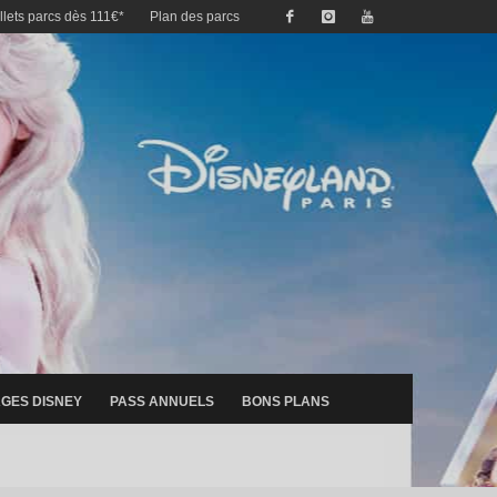
illets parcs dès 111€*
Plan des parcs
GES DISNEY
PASS ANNUELS
BONS PLANS