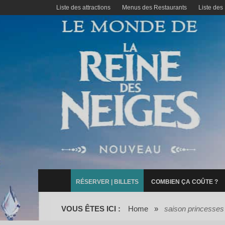
Liste des attractions
Menus des Restaurants
Liste des
RÉSERVER | BILLETS
COMBIEN ÇA COÛTE ?
VOUS ÊTES ICI :
Home
»
saison princesses 