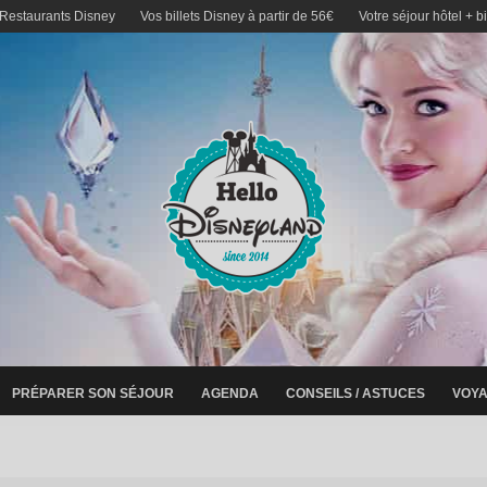
 Restaurants Disney
Vos billets Disney à partir de 56€
Votre séjour hôtel + b
PRÉPARER SON SÉJOUR
AGENDA
CONSEILS / ASTUCES
VOYA