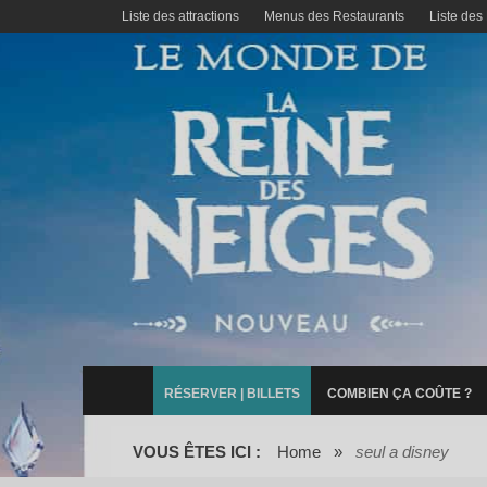
Liste des attractions
Menus des Restaurants
Liste des
RÉSERVER | BILLETS
COMBIEN ÇA COÛTE ?
VOUS ÊTES ICI :
Home
»
seul a disney