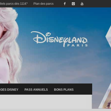
illets parcs dès 111€*
Plan des parcs
GES DISNEY
PASS ANNUELS
BONS PLANS