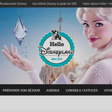
 Restaurants Disney
Vos billets Disney à partir de 56€
Votre séjour hôtel + b
PRÉPARER SON SÉJOUR
AGENDA
CONSEILS / ASTUCES
VOYA