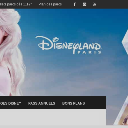
illets parcs dès 111€*
Plan des parcs
GES DISNEY
PASS ANNUELS
BONS PLANS