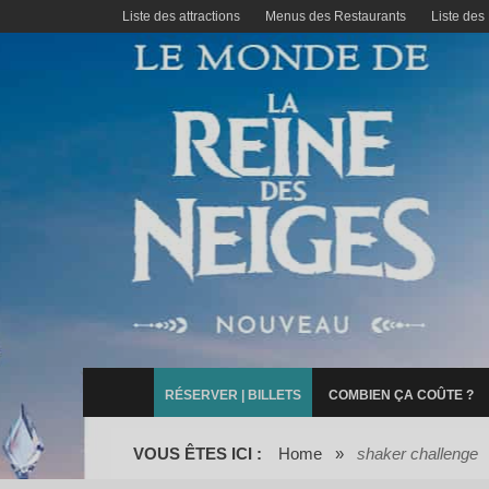
Liste des attractions
Menus des Restaurants
Liste des
RÉSERVER | BILLETS
COMBIEN ÇA COÛTE ?
VOUS ÊTES ICI :
Home
»
shaker challenge