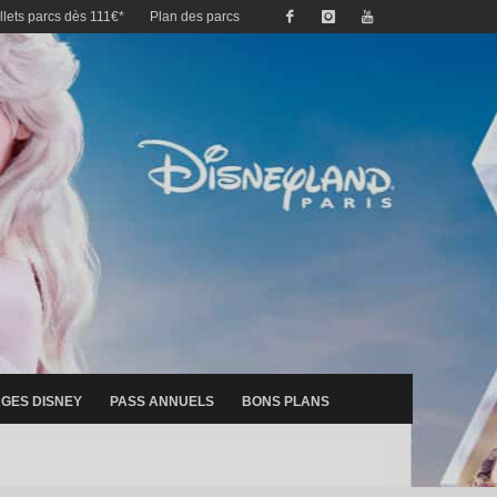
illets parcs dès 111€*
Plan des parcs
GES DISNEY
PASS ANNUELS
BONS PLANS