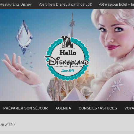
 Restaurants Disney
Vos billets Disney à partir de 56€
Votre séjour hôtel + b
PRÉPARER SON SÉJOUR
AGENDA
CONSEILS / ASTUCES
VOYA
ai 2016