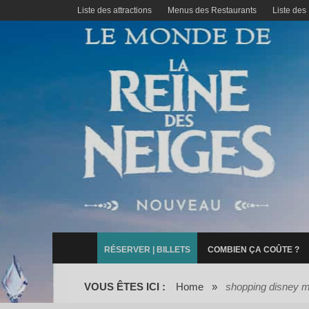
Liste des attractions
Menus des Restaurants
Liste des
RÉSERVER | BILLETS
COMBIEN ÇA COÛTE ?
VOUS ÊTES ICI :
Home
»
shopping disney m