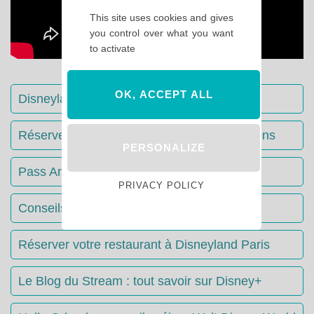
This site uses cookies and gives
you control over what you want
to activate
OK, ACCEPT ALL
Disneyland Paris : Le guide complet
Réserver votre séjour : toutes les informations
PERSONALIZE
Pass Annuels Disney : informations
PRIVACY POLICY
Conseils & Astuces Disneyland Paris
Réserver votre restaurant à Disneyland Paris
Le Blog du Stream : tout savoir sur Disney+