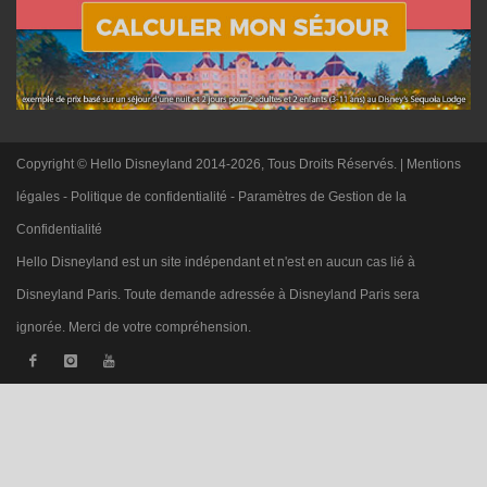
Copyright © Hello Disneyland 2014-2026, Tous Droits Réservés. |
Mentions
légales
-
Politique de confidentialité
-
Paramètres de Gestion de la
Confidentialité
Hello Disneyland est un site indépendant et n'est en aucun cas lié à
Disneyland Paris. Toute demande adressée à Disneyland Paris sera
ignorée. Merci de votre compréhension.