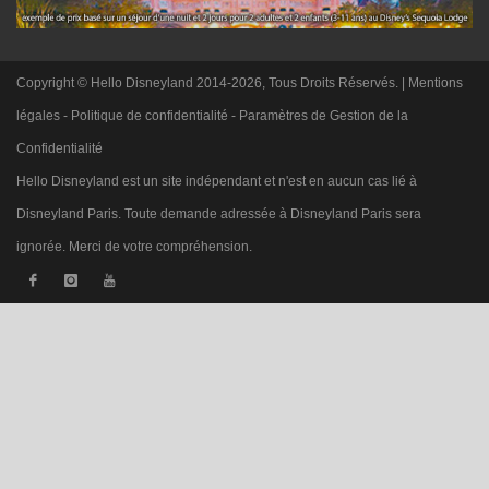
Copyright © Hello Disneyland 2014-2026, Tous Droits Réservés. |
Mentions
légales
-
Politique de confidentialité
-
Paramètres de Gestion de la
Confidentialité
Hello Disneyland est un site indépendant et n'est en aucun cas lié à
Disneyland Paris. Toute demande adressée à Disneyland Paris sera
ignorée. Merci de votre compréhension.