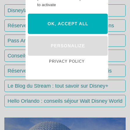
to activate
Disneyland Paris : Le guide complet
OK, ACCEPT ALL
Réserver votre séjour : toutes les informations
Pass Annuels Disney : informations
PERSONALIZE
Conseils & Astuces Disneyland Paris
PRIVACY POLICY
Réserver votre restaurant à Disneyland Paris
Le Blog du Stream : tout savoir sur Disney+
Hello Orlando : conseils séjour Walt Disney World