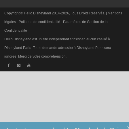
Copyright © Hello Disneyland 2014-2026, Tous Droits Réservés. |
Mentions
légales
-
Politique de confidentialité
-
Paramètres de Gestion de la
Confidentialité
Hello Disneyland est un site indépendant et n'est en aucun cas lié à
Disneyland Paris. Toute demande adressée à Disneyland Paris sera
ignorée. Merci de votre compréhension.