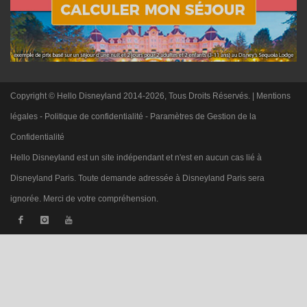
Copyright © Hello Disneyland 2014-2026, Tous Droits Réservés. |
Mentions
légales
-
Politique de confidentialité
-
Paramètres de Gestion de la
Confidentialité
Hello Disneyland est un site indépendant et n'est en aucun cas lié à
Disneyland Paris. Toute demande adressée à Disneyland Paris sera
ignorée. Merci de votre compréhension.