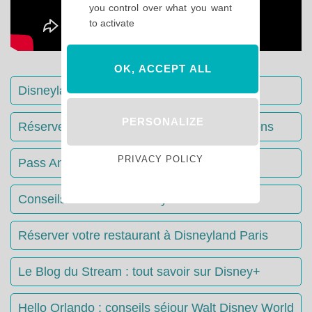
you control over what you want
to activate
OK, ACCEPT ALL
Disneyland Paris : Le guide complet
PERSONALIZE
Réserver votre séjour : toutes les informations
PRIVACY POLICY
Pass Annuels Disney : informations
Conseils & Astuces Disneyland Paris
Réserver votre restaurant à Disneyland Paris
Le Blog du Stream : tout savoir sur Disney+
Hello Orlando : conseils séjour Walt Disney World