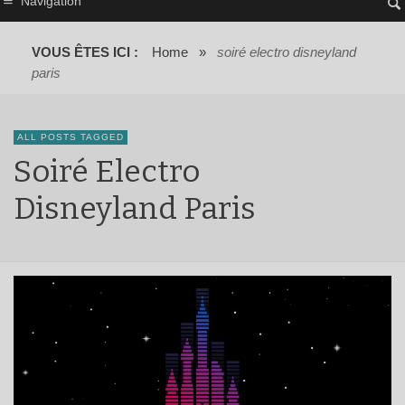
Navigation
VOUS ÊTES ICI :
Home
»
soiré electro disneyland
paris
ALL POSTS TAGGED
Soiré Electro
Disneyland Paris