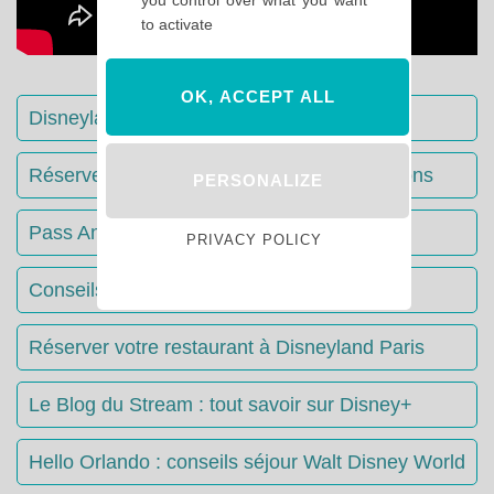
to activate
OK, ACCEPT ALL
Disneyland Paris : Le guide complet
Réserver votre séjour : toutes les informations
PERSONALIZE
Pass Annuels Disney : informations
PRIVACY POLICY
Conseils & Astuces Disneyland Paris
Réserver votre restaurant à Disneyland Paris
Le Blog du Stream : tout savoir sur Disney+
Hello Orlando : conseils séjour Walt Disney World