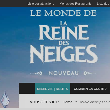
Liste des attractions
Menus des Restaurants
Liste des
RÉSERVER | BILLETS
COMBIEN ÇA COÛTE ?
VOUS ÊTES ICI :
Home
»
tokyo disney sea 