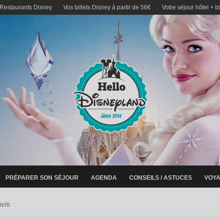
 Restaurants Disney
Vos billets Disney à partir de 56€
Votre séjour hôtel + b
PRÉPARER SON SÉJOUR
AGENDA
CONSEILS / ASTUCES
VOYA
avis