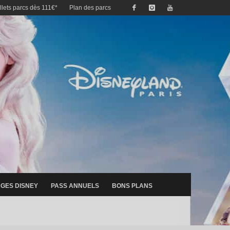
illets parcs dès 111€*
Plan des parcs
GES DISNEY
PASS ANNUELS
BONS PLANS