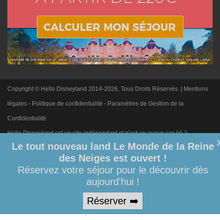
Copyright © Hello Disneyland 2014-2026, Tous Droits Réservés. |
Mentions
légales
-
Politique de confidentialité
-
Paramètres de Gestion de la
Confidentialité
Hello Disneyland est un site indépendant et n'est en aucun cas lié à
Le tout nouveau land Le Monde de la Reine
Disneyland Paris. Toute demande adressée à Disneyland Paris sera
des Neiges est ouvert !
ignorée. Merci de votre compréhension.
Réservez votre séjour pour le découvrir dès
aujourd'hui !
Réserver ➡️