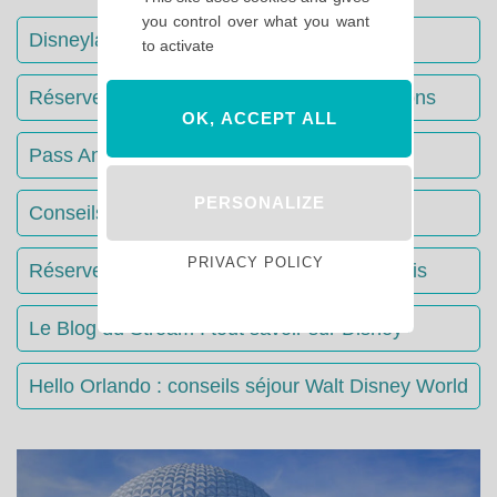
you control over what you want
Disneyland Paris : Le guide complet
to activate
Réserver votre séjour : toutes les informations
OK, ACCEPT ALL
Pass Annuels Disney : informations
PERSONALIZE
Conseils & Astuces Disneyland Paris
PRIVACY POLICY
Réserver votre restaurant à Disneyland Paris
Le Blog du Stream : tout savoir sur Disney+
Hello Orlando : conseils séjour Walt Disney World