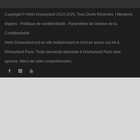
Copyright © Hello Disneyland 2014-2026, Tous Droits Réservés. |
Mentions
légales
-
Politique de confidentialité
-
Paramètres de Gestion de la
Confidentialité
Hello Disneyland est un site indépendant et n'est en aucun cas lié à
Disneyland Paris. Toute demande adressée à Disneyland Paris sera
ignorée. Merci de votre compréhension.