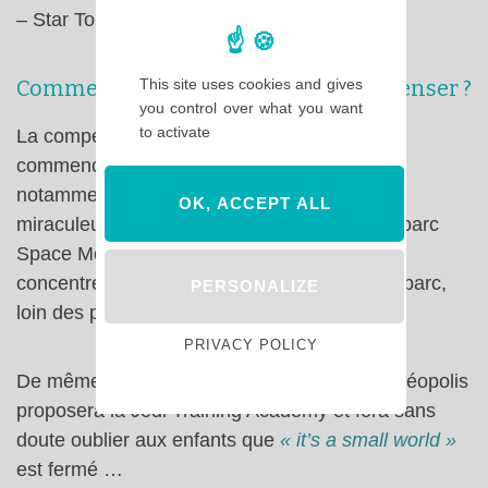
– Star Tours
Comment Disneyland pourrait compenser ?
This site uses cookies and gives
you control over what you want
to activate
La compensation a à vrai dire, déjà un peu
commencé. L’arrivée de la Reine des Neiges
notamment à Frontierland nous fait
OK, ACCEPT ALL
miraculeusement oublié qu’à l’autre bout du parc
Space Mountain est en travaux. La foule se
concentre sur le centre et le côté gauche du parc,
PERSONALIZE
loin des palissades de Discoveryland.
PRIVACY POLICY
De même, lors de sa réouverture cet été, Vidéopolis
proposera la Jedi Training Academy et fera sans
doute oublier aux enfants que
« it’s a small world »
est fermé …