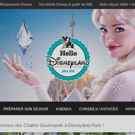
 Restaurants Disney
Vos billets Disney à partir de 56€
Votre séjour hôtel + b
PRÉPARER SON SÉJOUR
AGENDA
CONSEILS / ASTUCES
VOYA
 menus des Chalets Gourmands à Disneyland Paris !