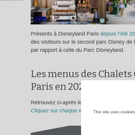
Présents à Disneyland Paris
depuis l’été 2
des visiteurs sur le second parc Disney de l
par rapport à celle du Parc Disneyland.
Les menus des Chalets
Paris en 2026
Retrouvez ci-après les menus de l’été 202
Cliquez sur chaque menu pour l’agrandir et e
This site uses cookies