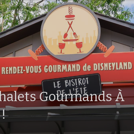
Chalets Gourmands À
!