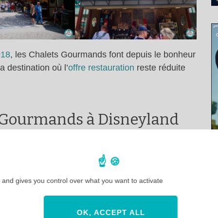
018
, les Chalets Gourmands font depuis le bonheur
a destination où l’
offre restauration
reste réduite
 Gourmands à Disneyland
3 des Chalets Gourmands de Disneyland Paris.
n découvrir le détail et les prix.
 and gives you control over what you want to activate
OK, ACCEPT ALL