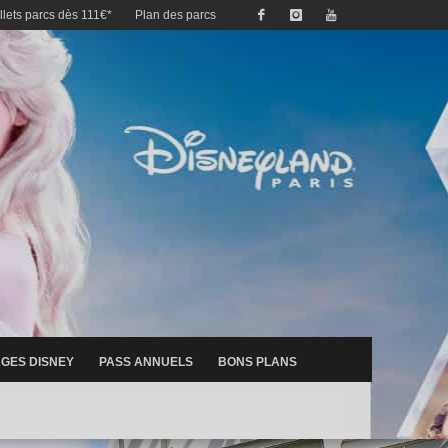
illets parcs dès 111€*
Plan des parcs
GES DISNEY
PASS ANNUELS
BONS PLANS