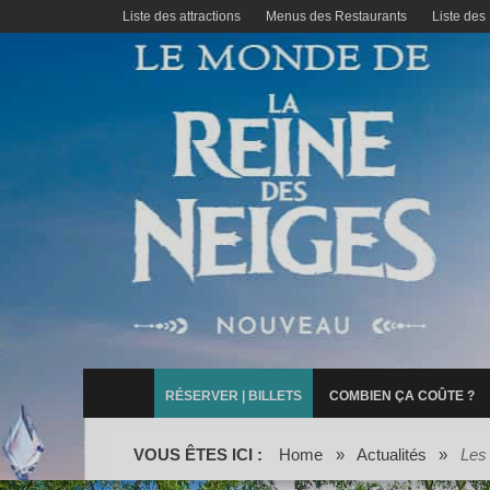
Liste des attractions
Menus des Restaurants
Liste des
RÉSERVER | BILLETS
COMBIEN ÇA COÛTE ?
VOUS ÊTES ICI :
Home
»
Actualités
»
Les