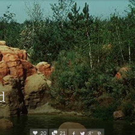
d
20
21