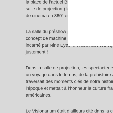
la place de l’actuel Buzz Lightyear Laser B
salle de projection ) le Visionarium était u
de cinéma en 360° emmené par Timekeeper 
La salle du préshow présentait des maquette
concept de machine à voyager dans le tem
incarné par Nine Eyes, un robot caméra éq
justement !
Dans la salle de projection, les spectacteurs
un voyage dans le temps, de la préhistoir
traversait des moments clés de notre histoir
l’époque et mettait à l’honneur la culture 
américaines.
Le Visionarium était d’ailleurs cité dans 