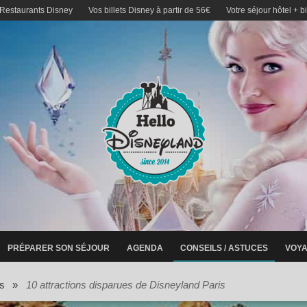
 Restaurants Disney
Vos billets Disney à partir de 56€
Votre séjour hôtel + b
PRÉPARER SON SÉJOUR
AGENDA
CONSEILS / ASTUCES
VOYA
s
»
10 attractions disparues de Disneyland Paris