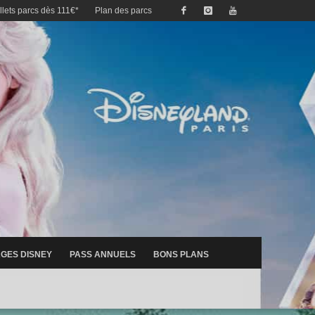
illets parcs dès 111€*
Plan des parcs
GES DISNEY
PASS ANNUELS
BONS PLANS