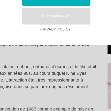
last. Divisé en deux salles ( un préshow et une
n voyage dans le temps et l’espace avec une salle
et Nine Eyes mais aussi de … Jules Verne !
PERSONALIZE
PRIVACY POLICY
s d’inventeurs des siècles passés, introduisant le
ps « inventé » par Timekeeper et de caméra 360°
uipé de 9 caméras permettant de filmer à 360°
 étaient debout, entourés d’écrans et le film était
e aux années 90s, au cours duquel Nine Eyes
e. L’attraction était très impressionnante à
française dans ce parc aux origines résolument
la convention de 1987 comme exemple de mise en