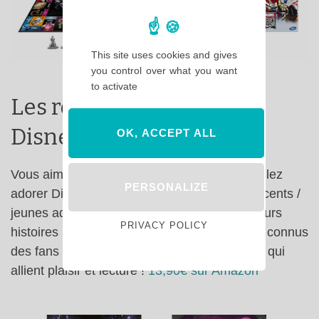
This site uses cookies and gives
you control over what you want
to activate
Les romans pour ados
Disney Chills
OK, ACCEPT ALL
Vous aimez la série Chair de Poule ? Vous allez
PERSONALIZE
adorer Disney Chills ! Ces livres pour adolescents /
jeunes adultes vous feront frissonner avec leurs
PRIVACY POLICY
histoires palpitantes dont les héros sont bien connus
des fans Disney ! Des idées cadeaux Disney qui
allient plaisir et lecture !
13,90€ sur Amazon