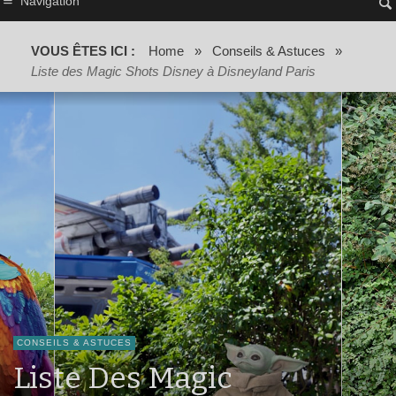
Navigation
VOUS ÊTES ICI :
Home
»
Conseils & Astuces
»
Liste des Magic Shots Disney à Disneyland Paris
CONSEILS & ASTUCES
Liste Des Magic