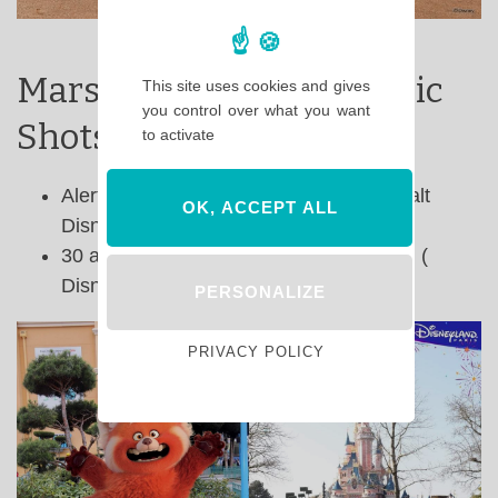
Mars 2022 : liste des Magic
This site uses cookies and gives
you control over what you want
Shots
to activate
Alerte Rouge : Animagique Theater ( Walt
OK, ACCEPT ALL
Disney Studios )
30 ans Disneyland Paris : Plaza Garden (
Disneyland Park )
PERSONALIZE
PRIVACY POLICY