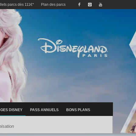
illets parcs dès 111€*
Plan des parcs
GES DISNEY
PASS ANNUELS
BONS PLANS
isation