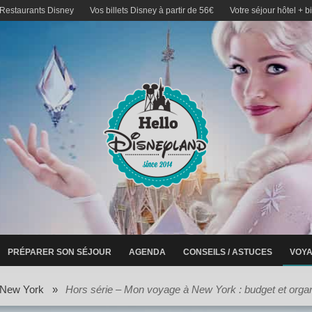
 Restaurants Disney
Vos billets Disney à partir de 56€
Votre séjour hôtel + b
PRÉPARER SON SÉJOUR
AGENDA
CONSEILS / ASTUCES
VOYA
New York
»
Hors série – Mon voyage à New York : budget et organ