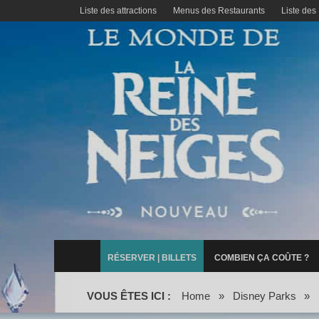
Liste des attractions
Menus des Restaurants
Liste des
RÉSERVER | BILLETS
COMBIEN ÇA COÛTE ?
VOUS ÊTES ICI :
Home
»
Disney Parks
»