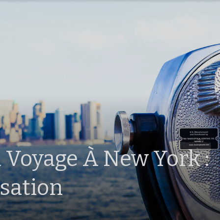
 Voyage À New York :
sation