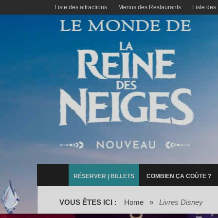
Liste des attractions
Menus des Restaurants
Liste des
RÉSERVER | BILLETS
COMBIEN ÇA COÛTE ?
VOUS ÊTES ICI :
Home
»
Livres Disney