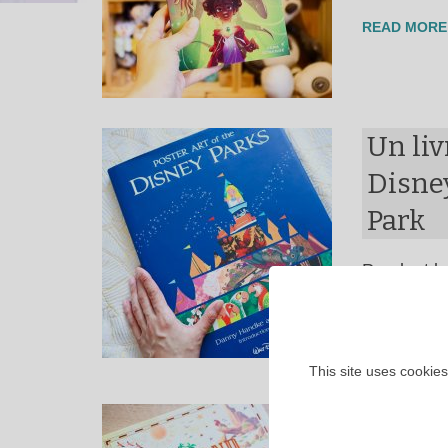
READ MORE
Un liv
Disney
Park
Pendant le
j’ai …
READ MORE
This site uses cookies
Le Gr