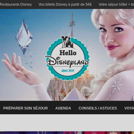
 Restaurants Disney
Vos billets Disney à partir de 56€
Votre séjour hôtel + b
PRÉPARER SON SÉJOUR
AGENDA
CONSEILS / ASTUCES
VOYA