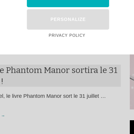
eptembre 2019, Le Grand Atlas Disney est édité …
PERSONALIZE
 →
PRIVACY POLICY
re Phantom Manor sortira le 31
 !
iel, le livre Phantom Manor sort le 31 juillet …
 →