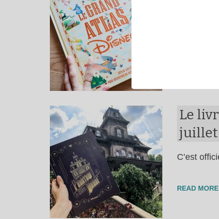
Sorti en s
READ MORE
Le liv
juillet
C’est offic
READ MORE