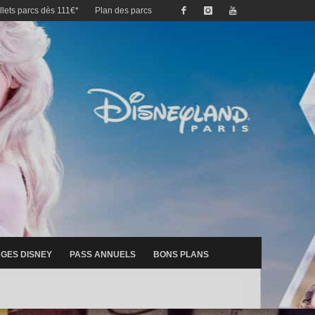
illets parcs dès 111€*
Plan des parcs
GES DISNEY
PASS ANNUELS
BONS PLANS