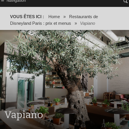
Navigation
VOUS ÊTES ICI :
Home
»
Restaurants de
Disneyland Paris : prix et menus
»
Vapiano
Vapiano