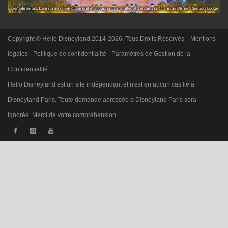
Copyright © Hello Disneyland 2014-2026, Tous Droits Réservés. |
Mentions
légales
-
Politique de confidentialité
-
Paramètres de Gestion de la
Confidentialité
Hello Disneyland est un site indépendant et n'est en aucun cas lié à
Disneyland Paris. Toute demande adressée à Disneyland Paris sera
ignorée. Merci de votre compréhension.