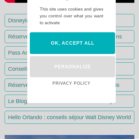
This site uses cookies and gives
you control over what you want
Disneyland Paris : Le guide complet
to activate
Réserver votre séjour : toutes les informations
OK, ACCEPT ALL
Pass Annuels Disney : informations
PERSONALIZE
Conseils & Astuces Disneyland Paris
PRIVACY POLICY
Réserver votre restaurant à Disneyland Paris
Le Blog du Stream : tout savoir sur Disney+
Hello Orlando : conseils séjour Walt Disney World