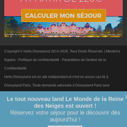
Copyright © Hello Disneyland 2014-2026, Tous Droits Réservés. |
Mentions
légales
-
Politique de confidentialité
-
Paramètres de Gestion de la
Confidentialité
Hello Disneyland est un site indépendant et n'est en aucun cas lié à
Disneyland Paris. Toute demande adressée à Disneyland Paris sera
ignorée. Merci de votre compréhension.
Le tout nouveau land Le Monde de la Reine
des Neiges est ouvert !
Réservez votre séjour pour le découvrir dès
aujourd'hui !