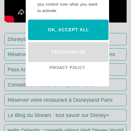
you control over what you want
to activate
OK, ACCEPT ALL
Disneyland Paris : Le guide complet
PERSONALIZE
Réserver votre séjour : toutes les informations
PRIVACY POLICY
Pass Annuels Disney : informations
Conseils & Astuces Disneyland Paris
Réserver votre restaurant à Disneyland Paris
Le Blog du Stream : tout savoir sur Disney+
Hello Orlando : conseils séjour Walt Disney World