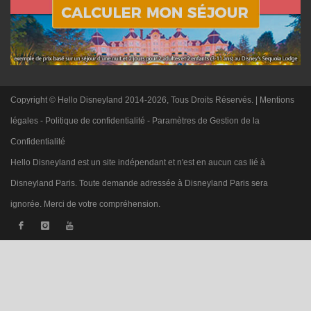
Copyright © Hello Disneyland 2014-2026, Tous Droits Réservés. |
Mentions
légales
-
Politique de confidentialité
-
Paramètres de Gestion de la
Confidentialité
Hello Disneyland est un site indépendant et n'est en aucun cas lié à
Disneyland Paris. Toute demande adressée à Disneyland Paris sera
ignorée. Merci de votre compréhension.