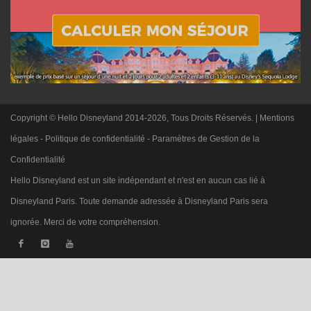
Copyright © Hello Disneyland 2014-2026, Tous Droits Réservés. |
Mentions
légales
-
Politique de confidentialité
-
Paramètres de Gestion de la
Confidentialité
Hello Disneyland est un site indépendant et n'est en aucun cas lié à
Disneyland Paris. Toute demande adressée à Disneyland Paris sera
ignorée. Merci de votre compréhension.