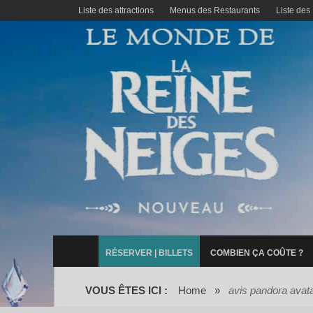
Liste des attractions
Menus des Restaurants
Liste des
RÉSERVER | BILLETS
COMBIEN ÇA COÛTE ?
VOUS ÊTES ICI :
Home
»
avis pandora avata