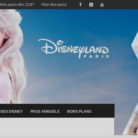
illets parcs dès 111€*
Plan des parcs
GES DISNEY
PASS ANNUELS
BONS PLANS