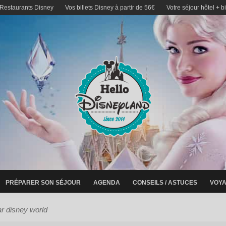
 Restaurants Disney
Vos billets Disney à partir de 56€
Votre séjour hôtel + b
PRÉPARER SON SÉJOUR
AGENDA
CONSEILS / ASTUCES
VOYA
r disney world