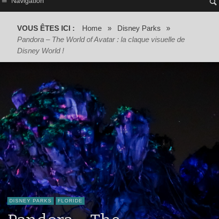
Navigation
VOUS ÊTES ICI :
Home
»
Disney Parks
»
Pandora – The World of Avatar : la claque visuelle de
Disney World !
DISNEY PARKS
FLORIDE