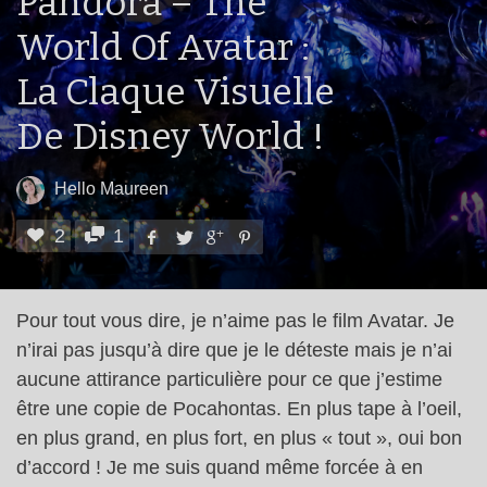
Pandora – The
World Of Avatar :
La Claque Visuelle
De Disney World !
Hello Maureen
2
1
Pour tout vous dire, je n’aime pas le film Avatar. Je
n’irai pas jusqu’à dire que je le déteste mais je n’ai
aucune attirance particulière pour ce que j’estime
être une copie de Pocahontas. En plus tape à l’oeil,
en plus grand, en plus fort, en plus « tout », oui bon
d’accord ! Je me suis quand même forcée à en