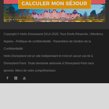
Copyright © Hello Disneyland 2014-2026, Tous Droits Réservés. |
Mentions
légales
-
Politique de confidentialité
-
Paramètres de Gestion de la
Confidentialité
Hello Disneyland est un site indépendant et n'est en aucun cas lié à
Disneyland Paris. Toute demande adressée à Disneyland Paris sera
ignorée. Merci de votre compréhension.