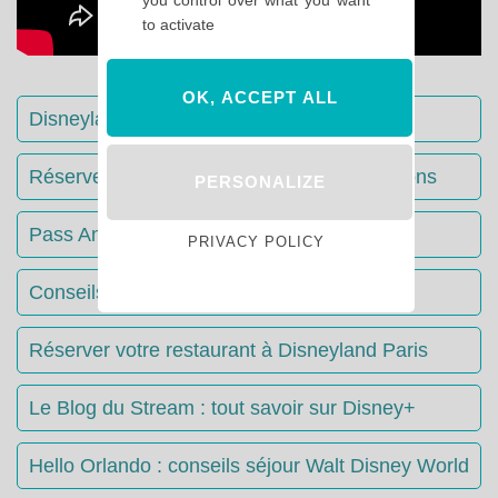
to activate
OK, ACCEPT ALL
Disneyland Paris : Le guide complet
Réserver votre séjour : toutes les informations
PERSONALIZE
Pass Annuels Disney : informations
PRIVACY POLICY
Conseils & Astuces Disneyland Paris
Réserver votre restaurant à Disneyland Paris
Le Blog du Stream : tout savoir sur Disney+
Hello Orlando : conseils séjour Walt Disney World